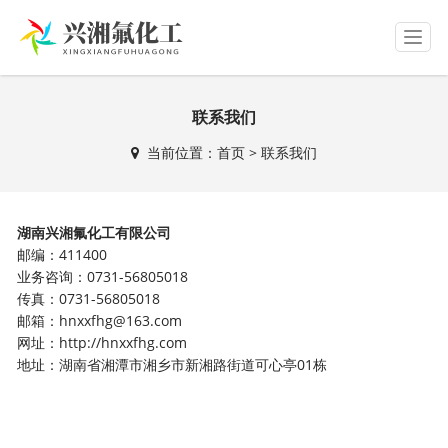
T
o
g
g
联系我们
l
e
当前位置：
首页
> 联系我们
n
a
v
i
湖南兴湘氟化工有限公司
g
邮编：411400
a
业务咨询：0731-56805018
t
传真：0731-56805018
i
o
邮箱：hnxxfhg@163.com
n
网址：http://hnxxfhg.com
地址：湖南省湘潭市湘乡市新湘路街道可心亭01栋