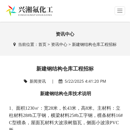
T
o
g
g
资讯中心
l
e
当前位置：
首页
>
资讯中心
> 新建钢结构仓库工程招标
n
a
v
i
新建钢结构仓库工程招标
g
a
t
新闻资讯 |
5/22/2025 4:41:20 PM
i
o
新建钢结构仓库技术说明
n
1、
面积1230㎡：宽28米，长43米，高8米。主材料：立
柱材料28#b工字钢，横梁材料25#b工字钢，檩条材料16#
C型檩条，屋面瓦材料大波浪树脂瓦，侧面小波浪PVC
板。