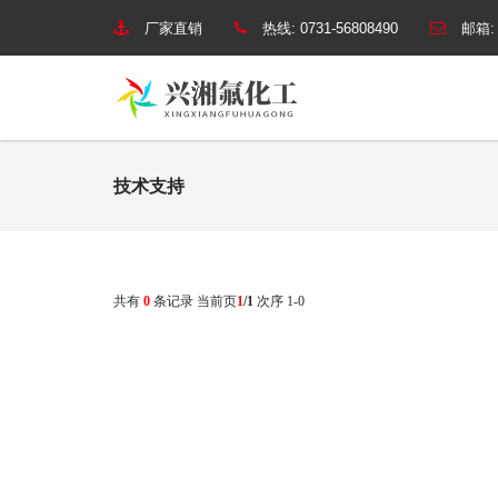
厂家直销
热线:
0731-56808490
邮箱
技术支持
共有
0
条记录 当前页
1
/1
次序 1-0