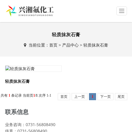
T
o
g
g
轻质抹灰石膏
l
e
当前位置：
首页
>
产品中心
>
轻质抹灰石膏
n
a
v
i
g
a
轻质抹灰石膏
t
i
o
共有
1
条记录 当前页
1
/1
次序 1-1
首页
上一页
1
下一页
尾页
n
联系信息
业务咨询：0731-56808490
传真：0731-56808490