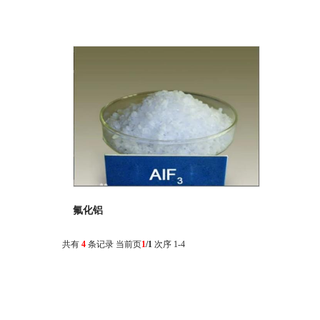
氟化铝
共有
4
条记录 当前页
1
/1
次序 1-4