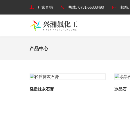
厂家直销
热线:
0731-56808490
邮箱
产品中心
轻质抹灰石膏
冰晶石