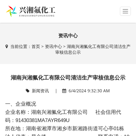
T
o
g
g
资讯中心
l
e
当前位置：
首页
>
资讯中心
> 湖南兴湘氟化工有限公司清洁生产
n
审核信息公示
a
v
i
g
湖南兴湘氟化工有限公司清洁生产审核信息公示
a
t
新闻资讯 |
6/4/2024 9:32:30 AM
i
o
n
一、企业概况
企业名称：湖南兴湘氟化工有限公司 社会信用代
码：91430381MA7AYR649U
所在地：湖南省湘潭市湘乡市新湘路街道可心亭01栋