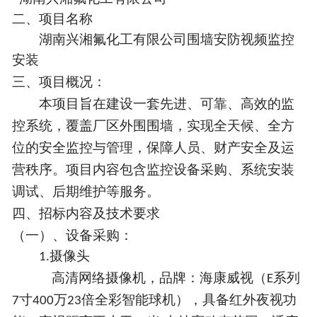
二、
项目名称
湖南兴湘氟化工有限公司围墙安防视频监控
安装
三、
项目概况：
本项目旨在建设一套先进、可靠、高效的监
控系统，覆盖
厂区外围围墙
，实现全天候、全方
位的安全监控与管理，保障人员、财产安全及运
营秩序。项目内容包含监控设备采购、系统安装
调试、后期维护等服务。
四、
招标内容及技术要求
（一）
、设备采购：
摄像头
1
.
高清网络摄像机，
品牌：海康威视（
系列
E
寸
万
倍全彩智能球机）
，具备红外夜视功
7
400
23