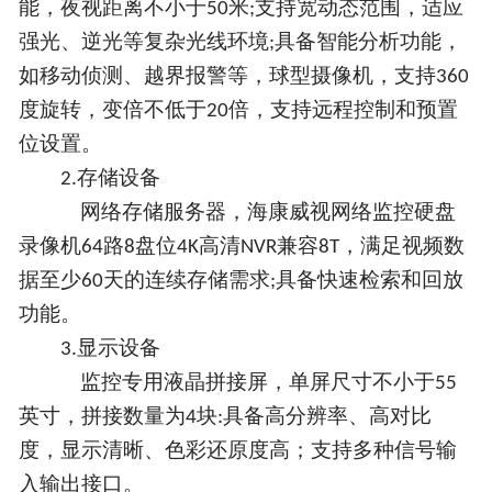
能，夜视距离不小于
米
支持宽动态范围，适应
50
;
强光、逆光等复杂光线环境
具备智能分析功能，
;
如移动侦测、越界报警等，球型摄像机，支持
360
度旋转，变倍不低于
倍，支持远程控制和预置
20
位设置。
存储设备
2.
网络存储服务器，海康威视网络监控硬盘
录像机
路
盘位
高清
兼容
，满足视频数
64
8
4K
NVR
8T
据至少
天的连续存储需求
具备快速检索和回放
60
;
功能
。
显示设备
3.
监控专用液晶拼接屏，单屏尺寸不小于
55
英寸，拼接数量为
块
具备高分辨率、高对比
4
:
度，显示清晰、色彩还原度高
；
支持多种信号输
入输出接口。