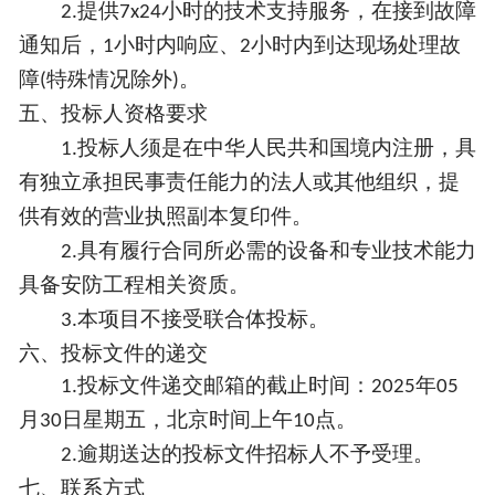
提供
小时的技术支持服务，在接到故障
2.
7x24
通知后，
小时内响应、
小时内到达现场处理故
1
2
障
特殊情况除外
。
(
)
五、投标人资格要求
投标人须是在中华人民共和国境内注册，具
1.
有独立承担民事责任能力的法人或其他组织，提
供有效的营业执照副本复印件。
具有履行合同所必需的设备和专业技术能力
2
.
具备安防工程相关资质。
本项目不接受联合体投标。
3
.
六、投标文件的递交
投标文件递交邮箱的截止时间：
年
1
.
2025
05
月
日星期五，北京时间上午
点。
30
10
逾期送达的投标文件招标人不予受理。
2.
七、
联系方式