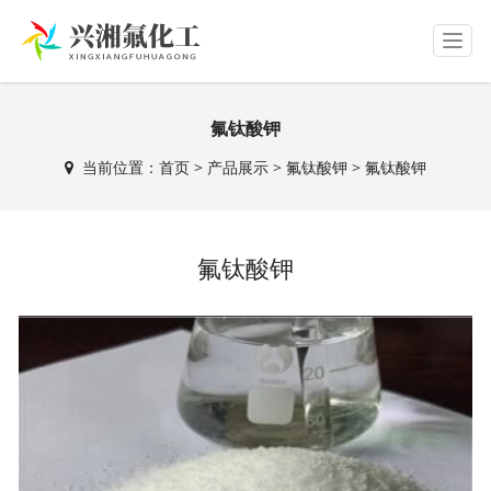
T
o
g
g
氟钛酸钾
l
e
当前位置：
首页
>
产品展示
>
氟钛酸钾
>
氟钛酸钾
n
a
v
i
氟钛酸钾
g
a
t
i
o
n