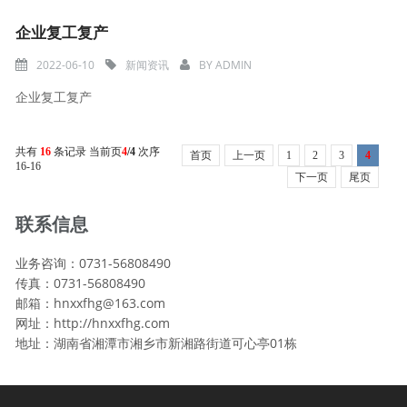
企业复工复产
2022-06-10
新闻资讯
BY
ADMIN
企业复工复产
共有
16
条记录 当前页
4
/4
次序
首页
上一页
1
2
3
4
16-16
下一页
尾页
联系信息
业务咨询：0731-56808490
传真：0731-56808490
邮箱：hnxxfhg@163.com
网址：http://hnxxfhg.com
地址：湖南省湘潭市湘乡市新湘路街道可心亭01栋