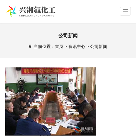
T
o
g
g
公司新闻
l
e
当前位置：
首页
>
资讯中心
>
公司新闻
n
a
v
i
g
a
t
i
o
n