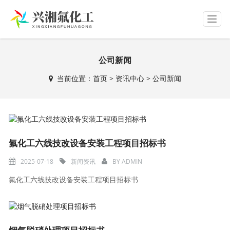
T
o
g
g
公司新闻
l
e
当前位置：
首页
>
资讯中心
>
公司新闻
n
a
v
i
g
a
氟化工六线技改设备安装工程项目招标书
t
i
2025-07-18
新闻资讯
BY
ADMIN
o
n
氟化工六线技改设备安装工程项目招标书